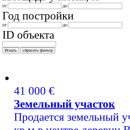
от
до
Год постройки
от
до
ID объекта
Искать
сбросить фильтр
41 000 €
Земельный участок
Продается земельный уч
кв.м в центре деревни B