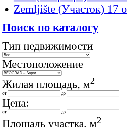
Zemljište (Участок)
17 
Поиск по каталогу
Тип недвижимости
Местоположение
2
Жилая площадь, м
от
до
Цена:
от
до
2
Площадь участка, м