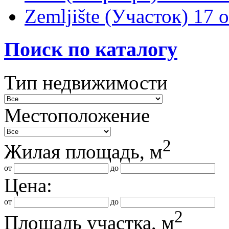
Zemljište (Участок)
17 
Поиск по каталогу
Тип недвижимости
Местоположение
2
Жилая площадь, м
от
до
Цена:
от
до
2
Площадь участка, м