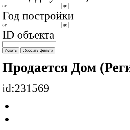
от
до
Год постройки
от
до
ID объекта
Искать
сбросить фильтр
Продается Дом (Ре
id:231569