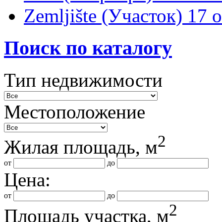
Zemljište (Участок)
17 
Поиск по каталогу
Тип недвижимости
Местоположение
2
Жилая площадь, м
от
до
Цена:
от
до
2
Площадь участка, м