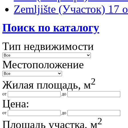
Zemljište (Участок)
17 
Поиск по каталогу
Тип недвижимости
Местоположение
2
Жилая площадь, м
от
до
Цена:
от
до
2
Площадь участка, м