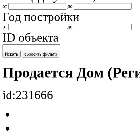
от
до
Год постройки
от
до
ID объекта
Искать
сбросить фильтр
Продается Дом (Рег
id:231666