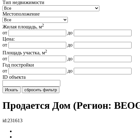
Тип недвижимости
Местоположение
2
Жилая площадь, м
от
до
Цена:
от
до
2
Площадь участка, м
от
до
Год постройки
от
до
ID объекта
Искать
сбросить фильтр
Продается Дом (Регион: BEO
id:231613