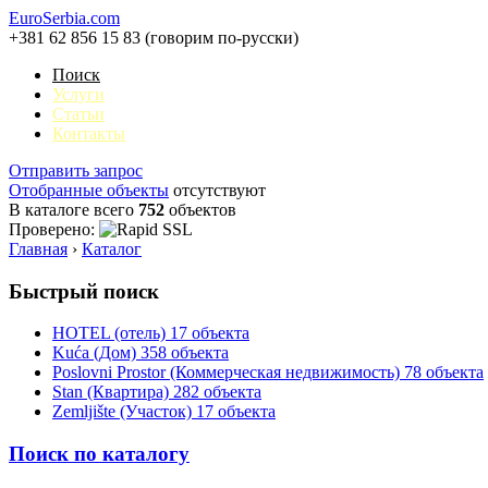
EuroSerbia.com
+381 62 856 15 83 (говорим по-русски)
Поиск
Услуги
Статьи
Контакты
Отправить запрос
Отобранные объекты
отсутствуют
В каталоге всего
752
объектов
Проверено:
Главная
›
Каталог
Быстрый поиск
HOTEL (отель)
17 объекта
Kuća (Дом)
358 объекта
Poslovni Prostor (Коммерческая недвижимость)
78 объекта
Stan (Квартира)
282 объекта
Zemljište (Участок)
17 объекта
Поиск по каталогу