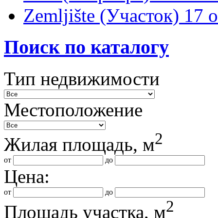
Zemljište (Участок)
17 
Поиск по каталогу
Тип недвижимости
Местоположение
2
Жилая площадь, м
от
до
Цена:
от
до
2
Площадь участка, м