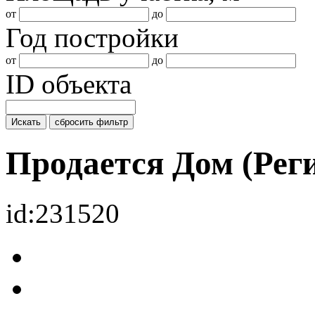
от
до
Год постройки
от
до
ID объекта
Искать
сбросить фильтр
Продается Дом (Ре
id:231520