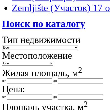
Zemljište (Участок)
17 
Поиск по каталогу
Тип недвижимости
Местоположение
2
Жилая площадь, м
от
до
Цена:
от
до
2
Площадь участка, м