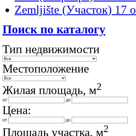
Zemljište (Участок)
17 
Поиск по каталогу
Тип недвижимости
Местоположение
2
Жилая площадь, м
от
до
Цена:
от
до
2
Площадь участка, м