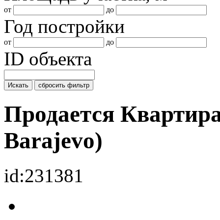
от
до
Год постройки
от
до
ID объекта
Искать
сбросить фильтр
Продается Квартир
Barajevo)
id:231381