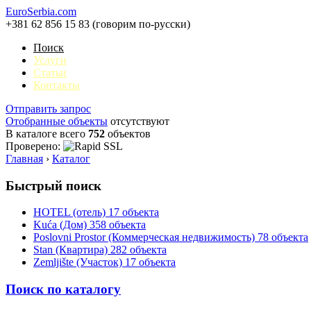
EuroSerbia.com
+381 62 856 15 83 (говорим по-русски)
Поиск
Услуги
Статьи
Контакты
Отправить запрос
Отобранные объекты
отсутствуют
В каталоге всего
752
объектов
Проверено:
Главная
›
Каталог
Быстрый поиск
HOTEL (отель)
17 объекта
Kuća (Дом)
358 объекта
Poslovni Prostor (Коммерческая недвижимость)
78 объекта
Stan (Квартира)
282 объекта
Zemljište (Участок)
17 объекта
Поиск по каталогу