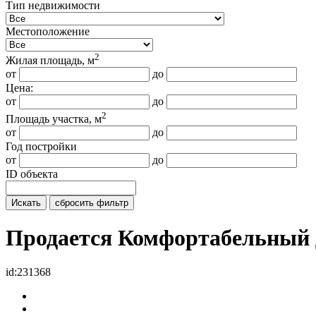
Тип недвижимости
Местоположение
2
Жилая площадь, м
от
до
Цена:
от
до
2
Площадь участка, м
от
до
Год постройки
от
до
ID объекта
Искать
сбросить фильтр
Продается Комфортабельный
id:231368