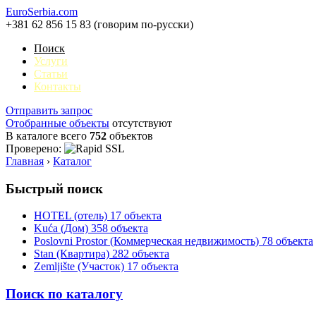
EuroSerbia.com
+381 62 856 15 83 (говорим по-русски)
Поиск
Услуги
Статьи
Контакты
Отправить запрос
Отобранные объекты
отсутствуют
В каталоге всего
752
объектов
Проверено:
Главная
›
Каталог
Быстрый поиск
HOTEL (отель)
17 объекта
Kuća (Дом)
358 объекта
Poslovni Prostor (Коммерческая недвижимость)
78 объекта
Stan (Квартира)
282 объекта
Zemljište (Участок)
17 объекта
Поиск по каталогу