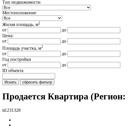
Тип недвижимости
Местоположение
2
Жилая площадь, м
от
до
Цена:
от
до
2
Площадь участка, м
от
до
Год постройки
от
до
ID объекта
Искать
сбросить фильтр
Продается Квартира (Регио
id:231328