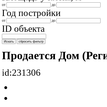
от
до
Год постройки
от
до
ID объекта
Искать
сбросить фильтр
Продается Дом (Рег
id:231306