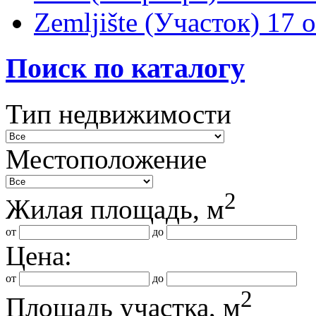
Zemljište (Участок)
17 
Поиск по каталогу
Тип недвижимости
Местоположение
2
Жилая площадь, м
от
до
Цена:
от
до
2
Площадь участка, м