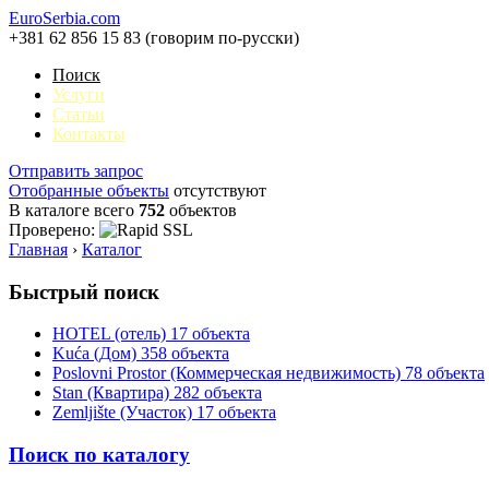
EuroSerbia.com
+381 62 856 15 83 (говорим по-русски)
Поиск
Услуги
Статьи
Контакты
Отправить запрос
Отобранные объекты
отсутствуют
В каталоге всего
752
объектов
Проверено:
Главная
›
Каталог
Быстрый поиск
HOTEL (отель)
17 объекта
Kuća (Дом)
358 объекта
Poslovni Prostor (Коммерческая недвижимость)
78 объекта
Stan (Квартира)
282 объекта
Zemljište (Участок)
17 объекта
Поиск по каталогу