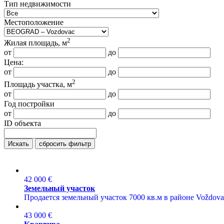
Тип недвижимости
Местоположение
2
Жилая площадь, м
от
до
Цена:
от
до
2
Площадь участка, м
от
до
Год постройки
от
до
ID объекта
Искать
сбросить фильтр
42 000 €
Земельный участок
Продается земельный участок 7000 кв.м в районе Voždova
43 000 €