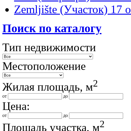
Zemljište (Участок)
17 
Поиск по каталогу
Тип недвижимости
Местоположение
2
Жилая площадь, м
от
до
Цена:
от
до
2
Площадь участка, м