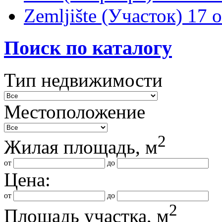
Zemljište (Участок)
17 
Поиск по каталогу
Тип недвижимости
Местоположение
2
Жилая площадь, м
от
до
Цена:
от
до
2
Площадь участка, м