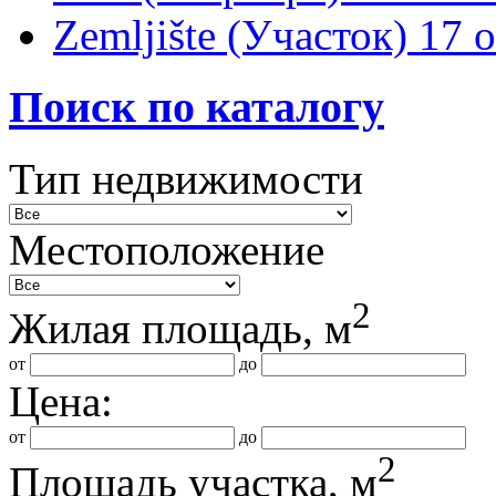
Zemljište (Участок)
17 
Поиск по каталогу
Тип недвижимости
Местоположение
2
Жилая площадь, м
от
до
Цена:
от
до
2
Площадь участка, м