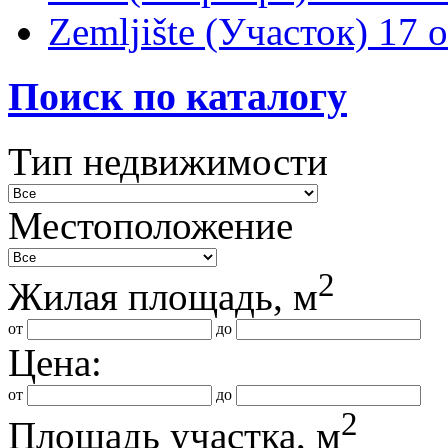
Zemljište (Участок)
17 
Поиск по каталогу
Тип недвижимости
Местоположение
2
Жилая площадь, м
от
до
Цена:
от
до
2
Площадь участка, м