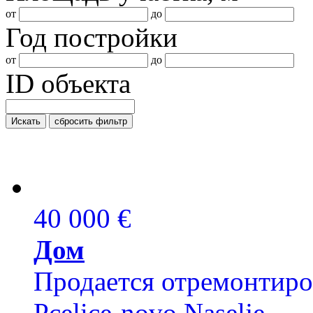
от
до
Год постройки
от
до
ID объекта
Искать
сбросить фильтр
40 000 €
Дом
Продается отремонтиро
Pcelice-novo Naselje.