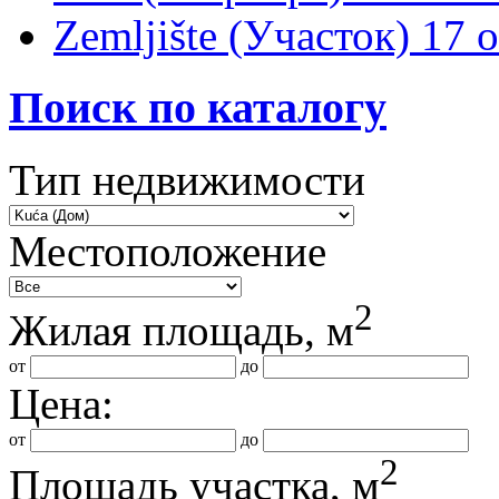
Zemljište (Участок)
17 
Поиск по каталогу
Тип недвижимости
Местоположение
2
Жилая площадь, м
от
до
Цена:
от
до
2
Площадь участка, м