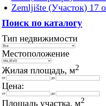
Zemljište (Участок)
17 
Поиск по каталогу
Тип недвижимости
Местоположение
2
Жилая площадь, м
от
до
Цена:
от
до
2
Площадь участка, м