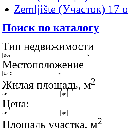
Zemljište (Участок)
17 
Поиск по каталогу
Тип недвижимости
Местоположение
2
Жилая площадь, м
от
до
Цена:
от
до
2
Площадь участка, м