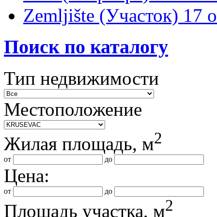
Zemljište (Участок)
17 
Поиск по каталогу
Тип недвижимости
Местоположение
2
Жилая площадь, м
от
до
Цена:
от
до
2
Площадь участка, м