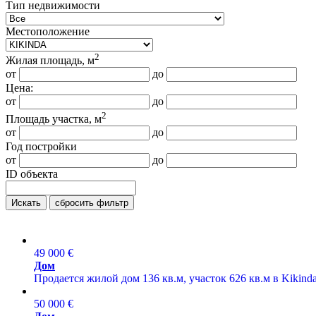
Тип недвижимости
Местоположение
2
Жилая площадь, м
от
до
Цена:
от
до
2
Площадь участка, м
от
до
Год постройки
от
до
ID объекта
Искать
сбросить фильтр
49 000 €
Дом
Продается жилой дом 136 кв.м, участок 626 кв.м в Kikinda
50 000 €