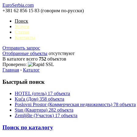
EuroSerbia.com
+381 62 856 15 83 (говорим по-русски)
Поиск
Услуги
Статьи
Контакты
Отправить запрос
Отобранные объекты
отсутствуют
В каталоге всего
752
объектов
Проверено:
Главная
›
Каталог
Быстрый поиск
HOTEL (отель)
17 объекта
Kuća (Дом)
358 объекта
Poslovni Prostor (Коммерческая недвижимость)
78 объекта
Stan (Квартира)
282 объекта
Zemljište (Участок)
17 объекта
Поиск по каталогу