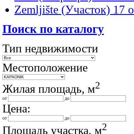
Zemljište (Участок)
17 
Поиск по каталогу
Тип недвижимости
Местоположение
2
Жилая площадь, м
от
до
Цена:
от
до
2
Площадь участка, м