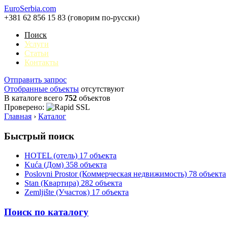
EuroSerbia.com
+381 62 856 15 83 (говорим по-русски)
Поиск
Услуги
Статьи
Контакты
Отправить запрос
Отобранные объекты
отсутствуют
В каталоге всего
752
объектов
Проверено:
Главная
›
Каталог
Быстрый поиск
HOTEL (отель)
17 объекта
Kuća (Дом)
358 объекта
Poslovni Prostor (Коммерческая недвижимость)
78 объекта
Stan (Квартира)
282 объекта
Zemljište (Участок)
17 объекта
Поиск по каталогу