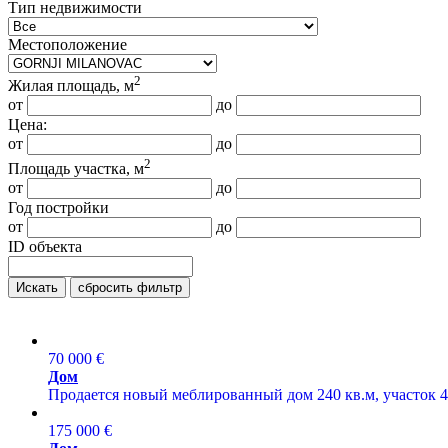
Тип недвижимости
Местоположение
2
Жилая площадь, м
от
до
Цена:
от
до
2
Площадь участка, м
от
до
Год постройки
от
до
ID объекта
Искать
сбросить фильтр
70 000 €
Дом
Продается новый меблированный дом 240 кв.м, участок 4,5
175 000 €