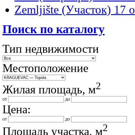
Zemljište (Участок)
17 
Поиск по каталогу
Тип недвижимости
Местоположение
2
Жилая площадь, м
от
до
Цена:
от
до
2
Площадь участка, м