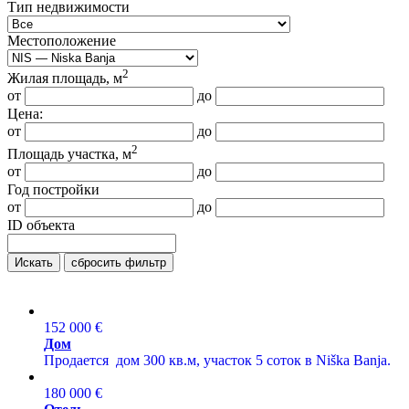
Тип недвижимости
Местоположение
2
Жилая площадь, м
от
до
Цена:
от
до
2
Площадь участка, м
от
до
Год постройки
от
до
ID объекта
Искать
сбросить фильтр
152 000 €
Дом
Продается дом 300 кв.м, участок 5 соток в Niška Banja.
180 000 €