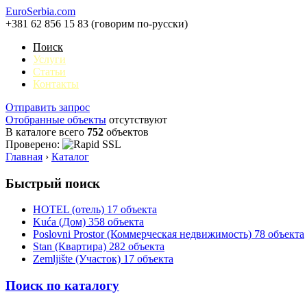
EuroSerbia.com
+381 62 856 15 83 (говорим по-русски)
Поиск
Услуги
Статьи
Контакты
Отправить запрос
Отобранные объекты
отсутствуют
В каталоге всего
752
объектов
Проверено:
Главная
›
Каталог
Быстрый поиск
HOTEL (отель)
17 объекта
Kuća (Дом)
358 объекта
Poslovni Prostor (Коммерческая недвижимость)
78 объекта
Stan (Квартира)
282 объекта
Zemljište (Участок)
17 объекта
Поиск по каталогу