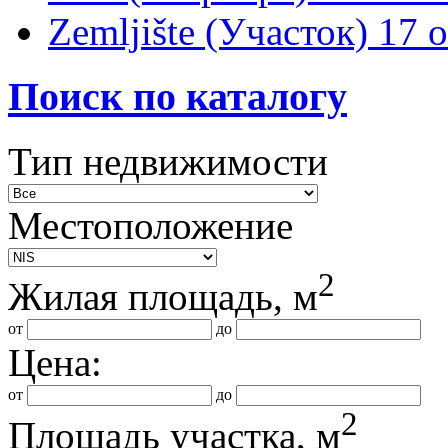
Zemljište (Участок)
17 
Поиск по каталогу
Тип недвижимости
Местоположение
2
Жилая площадь, м
от
до
Цена:
от
до
2
Площадь участка, м