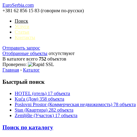
EuroSerbia.com
+381 62 856 15 83 (говорим по-русски)
Поиск
Услуги
Статьи
Контакты
Отправить запрос
Отобранные объекты
отсутствуют
В каталоге всего
752
объектов
Проверено:
Главная
›
Каталог
Быстрый поиск
HOTEL (отель)
17 объекта
Kuća (Дом)
358 объекта
Poslovni Prostor (Коммерческая недвижимость)
78 объекта
Stan (Квартира)
282 объекта
Zemljište (Участок)
17 объекта
Поиск по каталогу