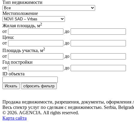
Тип недвижимости
Местоположение
2
Жилая площадь, м
от
до
Цена:
от
до
2
Площадь участка, м
от
до
Год постройки
от
до
ID объекта
Искать
сбросить фильтр
Продажа недвижимости, разрешения, документы, оформления лю
Весь спектр услуг по сделкам с недвижимостью. Serbia, Belgrade,
© 2026. AGENCIA. All rights reserved.
Карта сайта