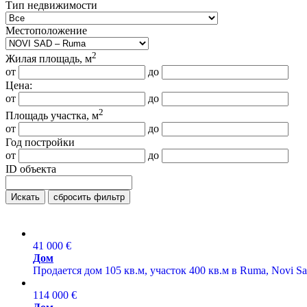
Тип недвижимости
Местоположение
2
Жилая площадь, м
от
до
Цена:
от
до
2
Площадь участка, м
от
до
Год постройки
от
до
ID объекта
Искать
сбросить фильтр
41 000 €
Дом
Продается дом 105 кв.м, участок 400 кв.м в Ruma, Novi Sa
114 000 €