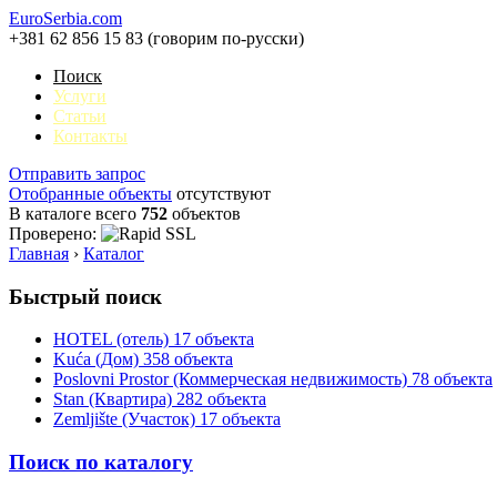
EuroSerbia.com
+381 62 856 15 83 (говорим по-русски)
Поиск
Услуги
Статьи
Контакты
Отправить запрос
Отобранные объекты
отсутствуют
В каталоге всего
752
объектов
Проверено:
Главная
›
Каталог
Быстрый поиск
HOTEL (отель)
17 объекта
Kuća (Дом)
358 объекта
Poslovni Prostor (Коммерческая недвижимость)
78 объекта
Stan (Квартира)
282 объекта
Zemljište (Участок)
17 объекта
Поиск по каталогу