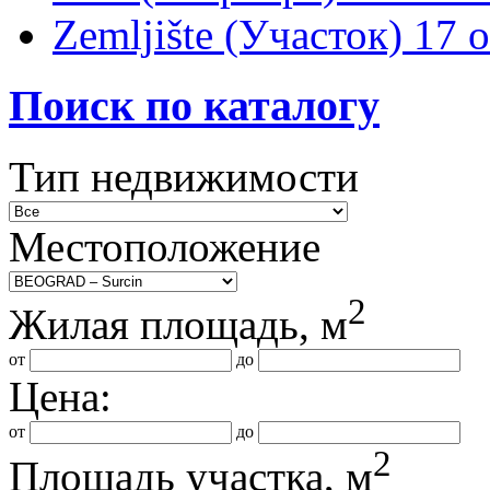
Zemljište (Участок)
17 
Поиск по каталогу
Тип недвижимости
Местоположение
2
Жилая площадь, м
от
до
Цена:
от
до
2
Площадь участка, м