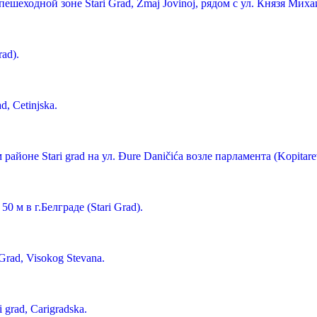
ешеходной зоне Stari Grad, Zmaj Jovinoj, рядом с ул. Князя Миха
ad).
, Cetinjska.
айоне Stari grad на ул. Đure Daničića возле парламента (Kopitarev
0 м в г.Белграде (Stari Grad).
Grad, Visokog Stevana.
grad, Carigradska.