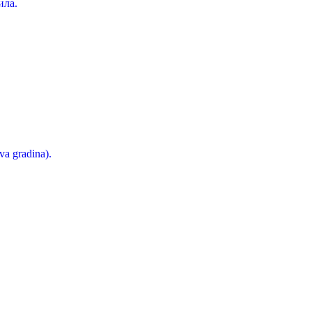
ила.
a gradina).