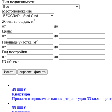
Тип недвижимости
Местоположение
2
Жилая площадь, м
от
до
Цена:
от
до
2
Площадь участка, м
от
до
Год постройки
от
до
ID объекта
Искать
сбросить фильтр
45 000 €
Квартира
Продается однокомнатная квартира-студио 33 кв.м в центр
55 000 €