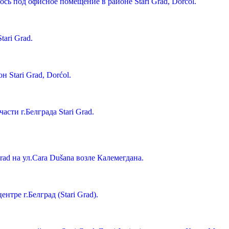
сь под офисное помещение в районе Stari Grad, Dorćol.
ari Grad.
н Stari Grad, Dorćol.
асти г.Белграда Stari Grad.
grad на ул.Cara Dušana возле Калемегдана.
тре г.Белград (Stari Grad).