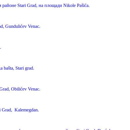
районе Stari Grad, на площади Nikole Pašića.
d, Gundulićev Venac.
.
bašta, Stari grad.
rad, Obilićev Venac.
i Grad, Kalemegdan.