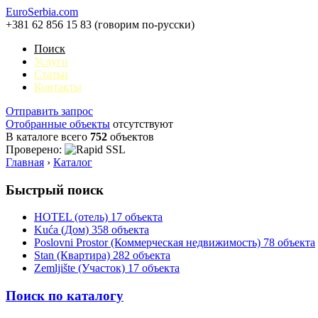
EuroSerbia.com
+381 62 856 15 83 (говорим по-русски)
Поиск
Услуги
Статьи
Контакты
Отправить запрос
Отобранные объекты
отсутствуют
В каталоге всего
752
объектов
Проверено:
Главная
›
Каталог
Быстрый поиск
HOTEL (отель)
17 объекта
Kuća (Дом)
358 объекта
Poslovni Prostor (Коммерческая недвижимость)
78 объекта
Stan (Квартира)
282 объекта
Zemljište (Участок)
17 объекта
Поиск по каталогу