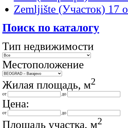
Zemljište (Участок)
17 
Поиск по каталогу
Тип недвижимости
Местоположение
2
Жилая площадь, м
от
до
Цена:
от
до
2
Площадь участка, м