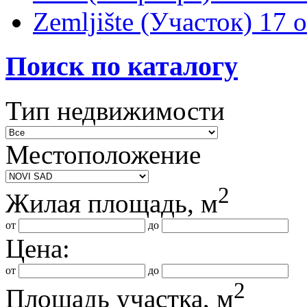
Zemljište (Участок)
17 
Поиск по каталогу
Тип недвижимости
Местоположение
2
Жилая площадь, м
от
до
Цена:
от
до
2
Площадь участка, м