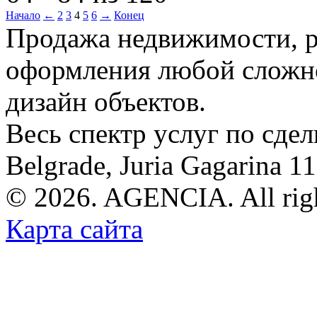
Начало
←
2
3
4
5
6
→
Конец
Продажа недвижимости, р
оформления любой сложно
дизайн объектов.
Весь спектр услуг по сде
Belgrade, Juria Gagarina 1
© 2026. AGENCIA. All righ
Карта сайта