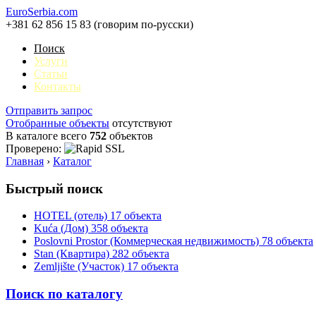
EuroSerbia.com
+381 62 856 15 83 (говорим по-русски)
Поиск
Услуги
Статьи
Контакты
Отправить запрос
Отобранные объекты
отсутствуют
В каталоге всего
752
объектов
Проверено:
Главная
›
Каталог
Быстрый поиск
HOTEL (отель)
17 объекта
Kuća (Дом)
358 объекта
Poslovni Prostor (Коммерческая недвижимость)
78 объекта
Stan (Квартира)
282 объекта
Zemljište (Участок)
17 объекта
Поиск по каталогу