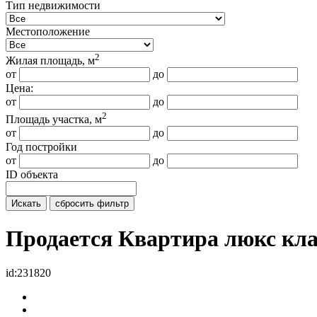
Тип недвижимости
Местоположение
2
Жилая площадь, м
от
до
Цена:
от
до
2
Площадь участка, м
от
до
Год постройки
от
до
ID объекта
Искать
сбросить фильтр
Продается Квартира люкс кл
id:231820