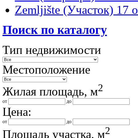
Zemljište (Участок)
17 
Поиск по каталогу
Тип недвижимости
Местоположение
2
Жилая площадь, м
от
до
Цена:
от
до
2
Площадь участка, м