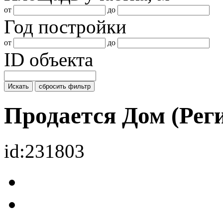
от
до
Год постройки
от
до
ID объекта
Искать
сбросить фильтр
Продается Дом (Ре
id:231803