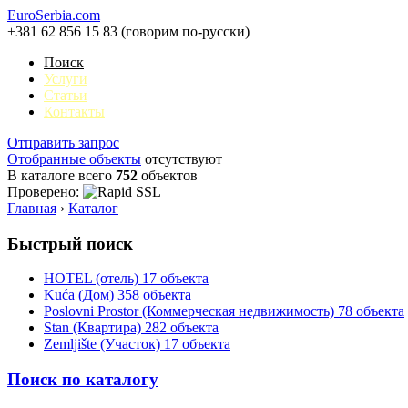
EuroSerbia.com
+381 62 856 15 83 (говорим по-русски)
Поиск
Услуги
Статьи
Контакты
Отправить запрос
Отобранные объекты
отсутствуют
В каталоге всего
752
объектов
Проверено:
Главная
›
Каталог
Быстрый поиск
HOTEL (отель)
17 объекта
Kuća (Дом)
358 объекта
Poslovni Prostor (Коммерческая недвижимость)
78 объекта
Stan (Квартира)
282 объекта
Zemljište (Участок)
17 объекта
Поиск по каталогу