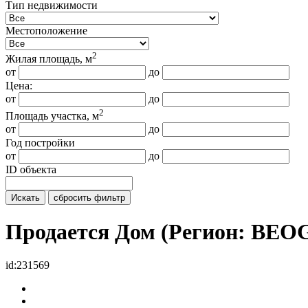
Тип недвижимости
Местоположение
2
Жилая площадь, м
от
до
Цена:
от
до
2
Площадь участка, м
от
до
Год постройки
от
до
ID объекта
Искать
сбросить фильтр
Продается Дом (Регион: BE
id:231569