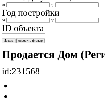
от
до
Год постройки
от
до
ID объекта
Искать
сбросить фильтр
Продается Дом (Ре
id:231568