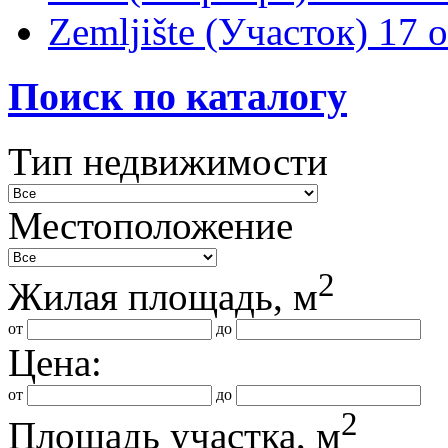
Zemljište (Участок)
17 
Поиск по каталогу
Тип недвижимости
Местоположение
2
Жилая площадь, м
от
до
Цена:
от
до
2
Площадь участка, м