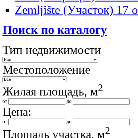
Zemljište (Участок)
17 
Поиск по каталогу
Тип недвижимости
Местоположение
2
Жилая площадь, м
от
до
Цена:
от
до
2
Площадь участка, м