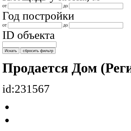
от
до
Год постройки
от
до
ID объекта
Искать
сбросить фильтр
Продается Дом (Ре
id:231567