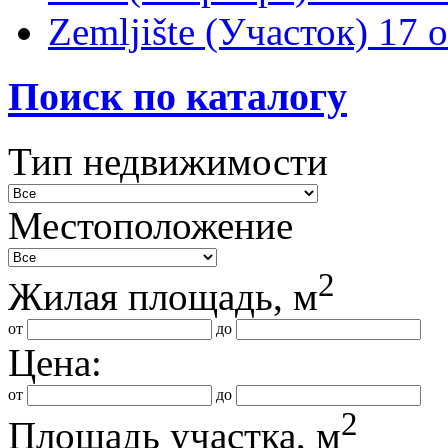
Zemljište (Участок)
17 
Поиск по каталогу
Тип недвижимости
Местоположение
2
Жилая площадь, м
от
до
Цена:
от
до
2
Площадь участка, м