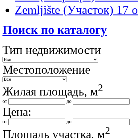
Zemljište (Участок)
17 
Поиск по каталогу
Тип недвижимости
Местоположение
2
Жилая площадь, м
от
до
Цена:
от
до
2
Площадь участка, м