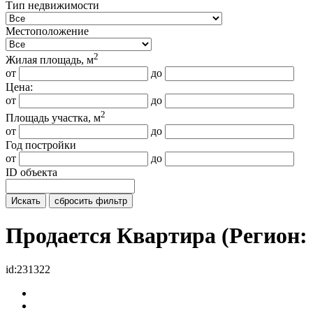
Тип недвижимости
Местоположение
2
Жилая площадь, м
от
до
Цена:
от
до
2
Площадь участка, м
от
до
Год постройки
от
до
ID объекта
Искать
сбросить фильтр
Продается Квартира (Регио
id:231322