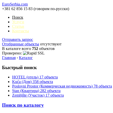
EuroSerbia.com
+381 62 856 15 83 (говорим по-русски)
Поиск
Услуги
Статьи
Контакты
Отправить запрос
Отобранные объекты
отсутствуют
В каталоге всего
752
объектов
Проверено:
Главная
›
Каталог
Быстрый поиск
HOTEL (отель)
17 объекта
Kuća (Дом)
358 объекта
Poslovni Prostor (Коммерческая недвижимость)
78 объекта
Stan (Квартира)
282 объекта
Zemljište (Участок)
17 объекта
Поиск по каталогу