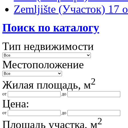
Zemljište (Участок)
17 
Поиск по каталогу
Тип недвижимости
Местоположение
2
Жилая площадь, м
от
до
Цена:
от
до
2
Площадь участка, м