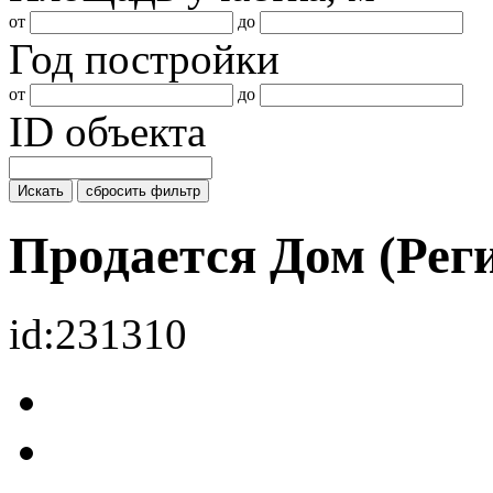
от
до
Год постройки
от
до
ID объекта
Искать
сбросить фильтр
Продается Дом (Рег
id:231310