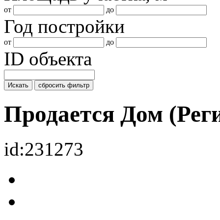
от
до
Год постройки
от
до
ID объекта
Искать
сбросить фильтр
Продается Дом (Ре
id:231273