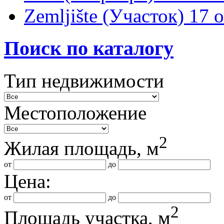
Zemljište (Участок)
17 
Поиск по каталогу
Тип недвижимости
Местоположение
2
Жилая площадь, м
от
до
Цена:
от
до
2
Площадь участка, м