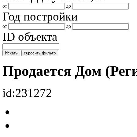
от
до
Год постройки
от
до
ID объекта
Искать
сбросить фильтр
Продается Дом (Ре
id:231272