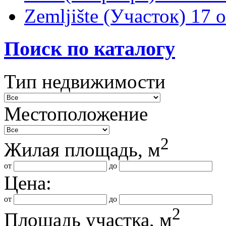
Zemljište (Участок)
17 
Поиск по каталогу
Тип недвижимости
Местоположение
2
Жилая площадь, м
от
до
Цена:
от
до
2
Площадь участка, м