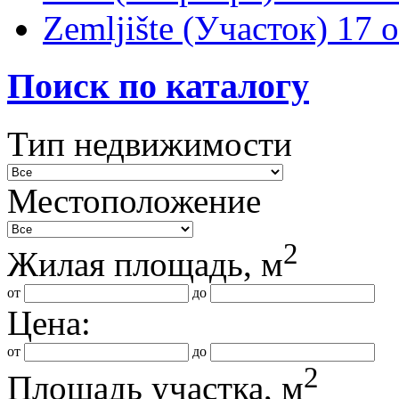
Zemljište (Участок)
17 
Поиск по каталогу
Тип недвижимости
Местоположение
2
Жилая площадь, м
от
до
Цена:
от
до
2
Площадь участка, м