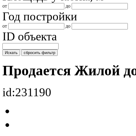
от
до
Год постройки
от
до
ID объекта
Искать
сбросить фильтр
Продается Жилой д
id:231190